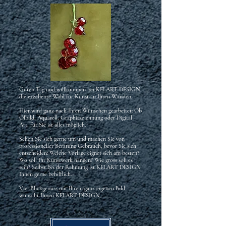
Guten Tag und willkommen bei KELART DESIGN,
die exzellente Wahl für Kunst an Ihren Wänden.
Hier wird ganz nach Ihren Wünschen gearbeitet: Ob
Ölbild, Aquarell, Graphitzeichnung oder Digital
Art, für Sie ist alles möglich.
Sehen Sie sich gerne um und machen Sie von
professioneller Beratung Gebrauch, bevor Sie sich
entscheiden: Welche Vorlage eignet sich am besten?
Wo soll Ihr Kunstwerk hängen? Wie gross soll es
sein? Selbst bei der Rahmung ist KELART DESIGN
Ihnen gerne behilflich.
Viel Blickgenuss mit Ihrem ganz eigenen Bild
wünscht Ihnen KELART DESIGN.